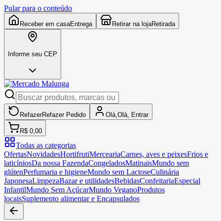
Pular para o conteúdo
Receber em casa
Entrega
Retirar na loja
Retirada
Informe seu CEP
Refazer
Refazer
Pedido
Olá,
Olá,
Entrar
R$ 0,00
Todas as categorias
Ofertas
Novidades
Hortifruti
Mercearia
Carnes, aves e peixes
Frios e
laticínios
Da nossa Fazenda
Congelados
Matinais
Mundo sem
glúten
Perfumaria e higiene
Mundo sem Lactose
Culinária
Japonesa
Limpeza
Bazar e utilidades
Bebidas
Confeitaria
Especial
Infantil
Mundo Sem Açúcar
Mundo Vegano
Produtos
locais
Suplemento alimentar e Encapsulados