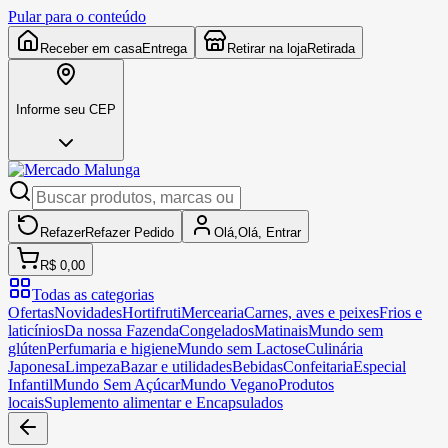
Pular para o conteúdo
Receber em casa
Entrega
Retirar na loja
Retirada
Informe seu CEP
Refazer
Refazer
Pedido
Olá,
Olá,
Entrar
R$ 0,00
Todas as categorias
Ofertas
Novidades
Hortifruti
Mercearia
Carnes, aves e peixes
Frios e
laticínios
Da nossa Fazenda
Congelados
Matinais
Mundo sem
glúten
Perfumaria e higiene
Mundo sem Lactose
Culinária
Japonesa
Limpeza
Bazar e utilidades
Bebidas
Confeitaria
Especial
Infantil
Mundo Sem Açúcar
Mundo Vegano
Produtos
locais
Suplemento alimentar e Encapsulados