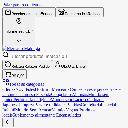
Pular para o conteúdo
Receber em casa
Entrega
Retirar na loja
Retirada
Informe seu CEP
Refazer
Refazer
Pedido
Olá,
Olá,
Entrar
R$ 0,00
Todas as categorias
Ofertas
Novidades
Hortifruti
Mercearia
Carnes, aves e peixes
Frios e
laticínios
Da nossa Fazenda
Congelados
Matinais
Mundo sem
glúten
Perfumaria e higiene
Mundo sem Lactose
Culinária
Japonesa
Limpeza
Bazar e utilidades
Bebidas
Confeitaria
Especial
Infantil
Mundo Sem Açúcar
Mundo Vegano
Produtos
locais
Suplemento alimentar e Encapsulados