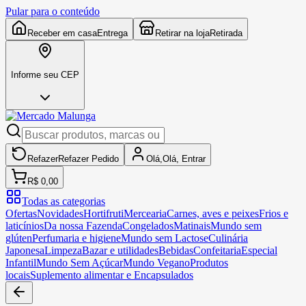
Pular para o conteúdo
Receber em casa
Entrega
Retirar na loja
Retirada
Informe seu CEP
Refazer
Refazer
Pedido
Olá,
Olá,
Entrar
R$ 0,00
Todas as categorias
Ofertas
Novidades
Hortifruti
Mercearia
Carnes, aves e peixes
Frios e
laticínios
Da nossa Fazenda
Congelados
Matinais
Mundo sem
glúten
Perfumaria e higiene
Mundo sem Lactose
Culinária
Japonesa
Limpeza
Bazar e utilidades
Bebidas
Confeitaria
Especial
Infantil
Mundo Sem Açúcar
Mundo Vegano
Produtos
locais
Suplemento alimentar e Encapsulados