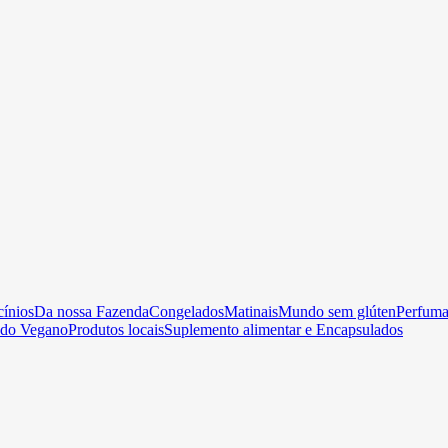
cínios
Da nossa Fazenda
Congelados
Matinais
Mundo sem glúten
Perfumar
do Vegano
Produtos locais
Suplemento alimentar e Encapsulados