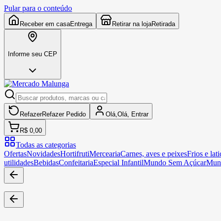
Pular para o conteúdo
Receber em casa
Entrega
Retirar na loja
Retirada
Informe seu CEP
Refazer
Refazer
Pedido
Olá,
Olá,
Entrar
R$ 0,00
Todas as categorias
Ofertas
Novidades
Hortifruti
Mercearia
Carnes, aves e peixes
Frios e lati
utilidades
Bebidas
Confeitaria
Especial Infantil
Mundo Sem Açúcar
Mun