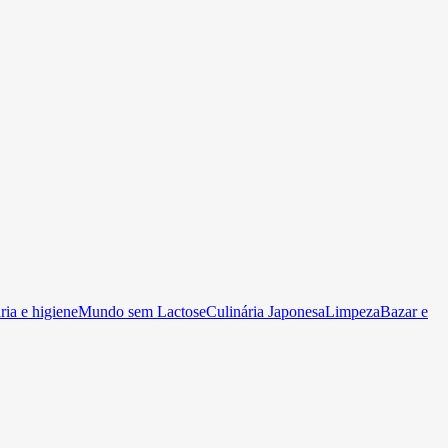
ia e higiene
Mundo sem Lactose
Culinária Japonesa
Limpeza
Bazar e