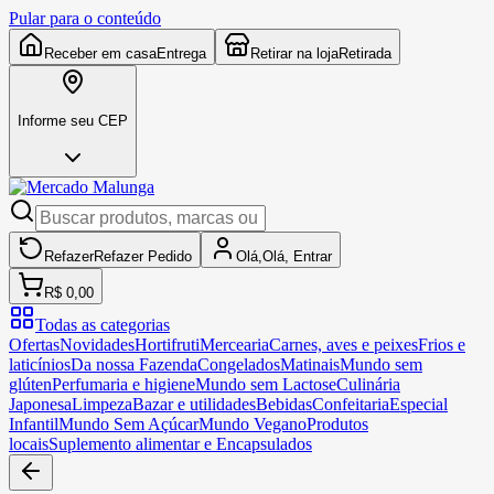
Pular para o conteúdo
Receber em casa
Entrega
Retirar na loja
Retirada
Informe seu CEP
Refazer
Refazer
Pedido
Olá,
Olá,
Entrar
R$ 0,00
Todas as categorias
Ofertas
Novidades
Hortifruti
Mercearia
Carnes, aves e peixes
Frios e
laticínios
Da nossa Fazenda
Congelados
Matinais
Mundo sem
glúten
Perfumaria e higiene
Mundo sem Lactose
Culinária
Japonesa
Limpeza
Bazar e utilidades
Bebidas
Confeitaria
Especial
Infantil
Mundo Sem Açúcar
Mundo Vegano
Produtos
locais
Suplemento alimentar e Encapsulados