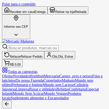
Pular para o conteúdo
Receber em casa
Entrega
Retirar na loja
Retirada
Informe seu CEP
Refazer
Refazer
Pedido
Olá,
Olá,
Entrar
R$ 0,00
Todas as categorias
Ofertas
Novidades
Hortifruti
Mercearia
Carnes, aves e peixes
Frios e
laticínios
Da nossa Fazenda
Congelados
Matinais
Mundo sem
glúten
Perfumaria e higiene
Mundo sem Lactose
Culinária
Japonesa
Limpeza
Bazar e utilidades
Bebidas
Confeitaria
Especial
Infantil
Mundo Sem Açúcar
Mundo Vegano
Produtos
locais
Suplemento alimentar e Encapsulados