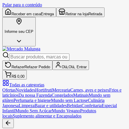
Pular para o conteúdo
Receber em casa
Entrega
Retirar na loja
Retirada
Informe seu CEP
Refazer
Refazer
Pedido
Olá,
Olá,
Entrar
R$ 0,00
Todas as categorias
Ofertas
Novidades
Hortifruti
Mercearia
Carnes, aves e peixes
Frios e
laticínios
Da nossa Fazenda
Congelados
Matinais
Mundo sem
glúten
Perfumaria e higiene
Mundo sem Lactose
Culinária
Japonesa
Limpeza
Bazar e utilidades
Bebidas
Confeitaria
Especial
Infantil
Mundo Sem Açúcar
Mundo Vegano
Produtos
locais
Suplemento alimentar e Encapsulados