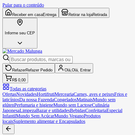
Pular para o conteúdo
Receber em casa
Entrega
Retirar na loja
Retirada
Informe seu CEP
Refazer
Refazer
Pedido
Olá,
Olá,
Entrar
R$ 0,00
Todas as categorias
Ofertas
Novidades
Hortifruti
Mercearia
Carnes, aves e peixes
Frios e
laticínios
Da nossa Fazenda
Congelados
Matinais
Mundo sem
glúten
Perfumaria e higiene
Mundo sem Lactose
Culinária
Japonesa
Limpeza
Bazar e utilidades
Bebidas
Confeitaria
Especial
Infantil
Mundo Sem Açúcar
Mundo Vegano
Produtos
locais
Suplemento alimentar e Encapsulados