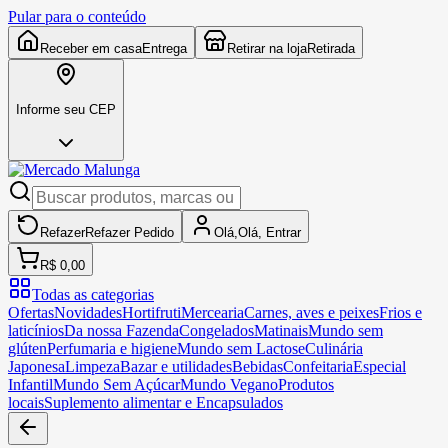
Pular para o conteúdo
Receber em casa
Entrega
Retirar na loja
Retirada
Informe seu CEP
Refazer
Refazer
Pedido
Olá,
Olá,
Entrar
R$ 0,00
Todas as categorias
Ofertas
Novidades
Hortifruti
Mercearia
Carnes, aves e peixes
Frios e
laticínios
Da nossa Fazenda
Congelados
Matinais
Mundo sem
glúten
Perfumaria e higiene
Mundo sem Lactose
Culinária
Japonesa
Limpeza
Bazar e utilidades
Bebidas
Confeitaria
Especial
Infantil
Mundo Sem Açúcar
Mundo Vegano
Produtos
locais
Suplemento alimentar e Encapsulados