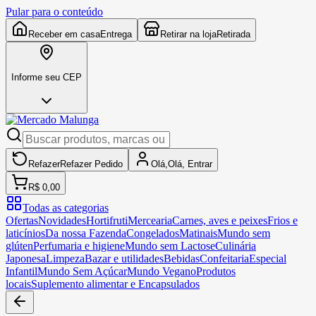
Pular para o conteúdo
Receber em casa
Entrega
Retirar na loja
Retirada
Informe seu CEP
Refazer
Refazer
Pedido
Olá,
Olá,
Entrar
R$ 0,00
Todas as categorias
Ofertas
Novidades
Hortifruti
Mercearia
Carnes, aves e peixes
Frios e
laticínios
Da nossa Fazenda
Congelados
Matinais
Mundo sem
glúten
Perfumaria e higiene
Mundo sem Lactose
Culinária
Japonesa
Limpeza
Bazar e utilidades
Bebidas
Confeitaria
Especial
Infantil
Mundo Sem Açúcar
Mundo Vegano
Produtos
locais
Suplemento alimentar e Encapsulados