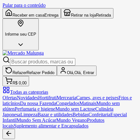
Pular para o conteúdo
Receber em casa
Entrega
Retirar na loja
Retirada
Informe seu CEP
Refazer
Refazer
Pedido
Olá,
Olá,
Entrar
R$ 0,00
Todas as categorias
Ofertas
Novidades
Hortifruti
Mercearia
Carnes, aves e peixes
Frios e
laticínios
Da nossa Fazenda
Congelados
Matinais
Mundo sem
glúten
Perfumaria e higiene
Mundo sem Lactose
Culinária
Japonesa
Limpeza
Bazar e utilidades
Bebidas
Confeitaria
Especial
Infantil
Mundo Sem Açúcar
Mundo Vegano
Produtos
locais
Suplemento alimentar e Encapsulados