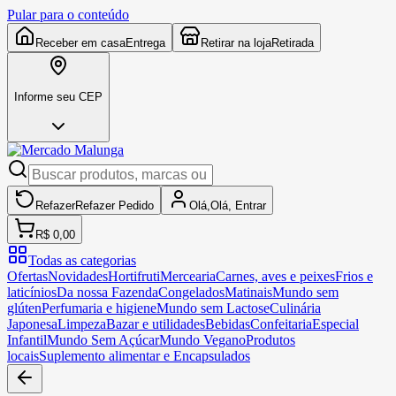
Pular para o conteúdo
Receber em casa
Entrega
Retirar na loja
Retirada
Informe seu CEP
Refazer
Refazer
Pedido
Olá,
Olá,
Entrar
R$ 0,00
Todas as categorias
Ofertas
Novidades
Hortifruti
Mercearia
Carnes, aves e peixes
Frios e
laticínios
Da nossa Fazenda
Congelados
Matinais
Mundo sem
glúten
Perfumaria e higiene
Mundo sem Lactose
Culinária
Japonesa
Limpeza
Bazar e utilidades
Bebidas
Confeitaria
Especial
Infantil
Mundo Sem Açúcar
Mundo Vegano
Produtos
locais
Suplemento alimentar e Encapsulados