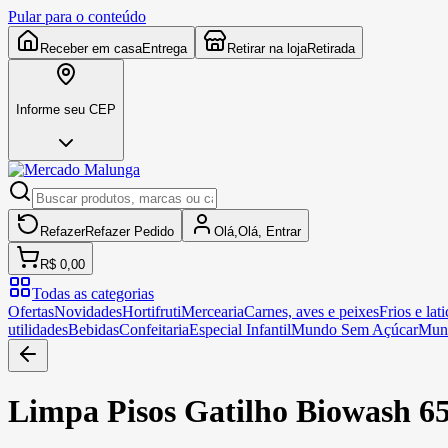
Pular para o conteúdo
Receber em casa
Entrega
Retirar na loja
Retirada
Informe seu CEP
Refazer
Refazer
Pedido
Olá,
Olá,
Entrar
R$ 0,00
Todas as categorias
Ofertas
Novidades
Hortifruti
Mercearia
Carnes, aves e peixes
Frios e lati
utilidades
Bebidas
Confeitaria
Especial Infantil
Mundo Sem Açúcar
Mun
Limpa Pisos Gatilho Biowash 6