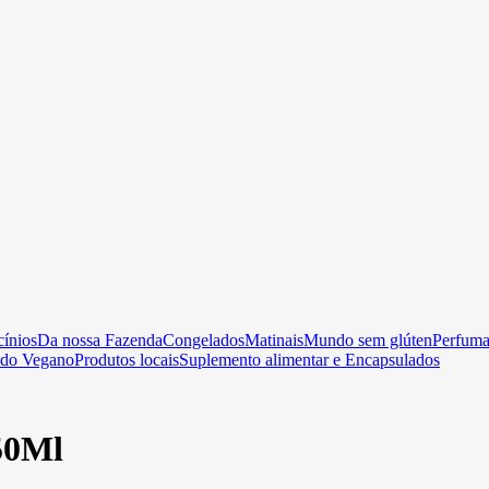
cínios
Da nossa Fazenda
Congelados
Matinais
Mundo sem glúten
Perfumar
do Vegano
Produtos locais
Suplemento alimentar e Encapsulados
50Ml