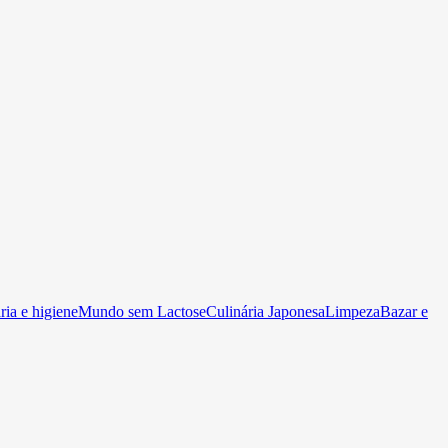
ia e higiene
Mundo sem Lactose
Culinária Japonesa
Limpeza
Bazar e