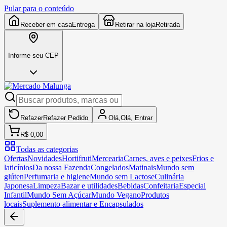
Pular para o conteúdo
Receber em casa
Entrega
Retirar na loja
Retirada
Informe seu CEP
Refazer
Refazer
Pedido
Olá,
Olá,
Entrar
R$ 0,00
Todas as categorias
Ofertas
Novidades
Hortifruti
Mercearia
Carnes, aves e peixes
Frios e
laticínios
Da nossa Fazenda
Congelados
Matinais
Mundo sem
glúten
Perfumaria e higiene
Mundo sem Lactose
Culinária
Japonesa
Limpeza
Bazar e utilidades
Bebidas
Confeitaria
Especial
Infantil
Mundo Sem Açúcar
Mundo Vegano
Produtos
locais
Suplemento alimentar e Encapsulados