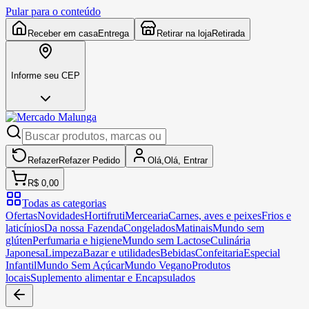
Pular para o conteúdo
Receber em casa
Entrega
Retirar na loja
Retirada
Informe seu CEP
Refazer
Refazer
Pedido
Olá,
Olá,
Entrar
R$ 0,00
Todas as categorias
Ofertas
Novidades
Hortifruti
Mercearia
Carnes, aves e peixes
Frios e
laticínios
Da nossa Fazenda
Congelados
Matinais
Mundo sem
glúten
Perfumaria e higiene
Mundo sem Lactose
Culinária
Japonesa
Limpeza
Bazar e utilidades
Bebidas
Confeitaria
Especial
Infantil
Mundo Sem Açúcar
Mundo Vegano
Produtos
locais
Suplemento alimentar e Encapsulados