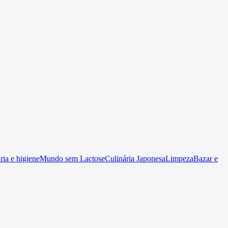
ia e higiene
Mundo sem Lactose
Culinária Japonesa
Limpeza
Bazar e