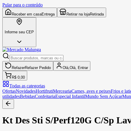
Pular para o conteúdo
Receber em casa
Entrega
Retirar na loja
Retirada
Informe seu CEP
Refazer
Refazer
Pedido
Olá,
Olá,
Entrar
R$ 0,00
Todas as categorias
Ofertas
Novidades
Hortifruti
Mercearia
Carnes, aves e peixes
Frios e lati
utilidades
Bebidas
Confeitaria
Especial Infantil
Mundo Sem Açúcar
Mun
Kt Des Sti S/Perf120G C/Sp La