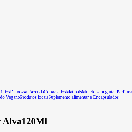
cínios
Da nossa Fazenda
Congelados
Matinais
Mundo sem glúten
Perfumar
do Vegano
Produtos locais
Suplemento alimentar e Encapsulados
v Alva120Ml