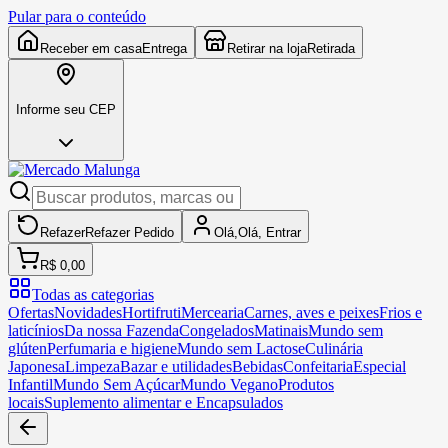
Pular para o conteúdo
Receber em casa
Entrega
Retirar na loja
Retirada
Informe seu CEP
Refazer
Refazer
Pedido
Olá,
Olá,
Entrar
R$ 0,00
Todas as categorias
Ofertas
Novidades
Hortifruti
Mercearia
Carnes, aves e peixes
Frios e
laticínios
Da nossa Fazenda
Congelados
Matinais
Mundo sem
glúten
Perfumaria e higiene
Mundo sem Lactose
Culinária
Japonesa
Limpeza
Bazar e utilidades
Bebidas
Confeitaria
Especial
Infantil
Mundo Sem Açúcar
Mundo Vegano
Produtos
locais
Suplemento alimentar e Encapsulados