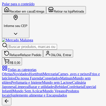
Pular para o conteúdo
Receber em casa
Entrega
Retirar na loja
Retirada
Informe seu CEP
Refazer
Refazer
Pedido
Olá,
Olá,
Entrar
R$ 0,00
Todas as categorias
Ofertas
Novidades
Hortifruti
Mercearia
Carnes, aves e peixes
Frios e
laticínios
Da nossa Fazenda
Congelados
Matinais
Mundo sem
glúten
Perfumaria e higiene
Mundo sem Lactose
Culinária
Japonesa
Limpeza
Bazar e utilidades
Bebidas
Confeitaria
Especial
Infantil
Mundo Sem Açúcar
Mundo Vegano
Produtos
locais
Suplemento alimentar e Encapsulados