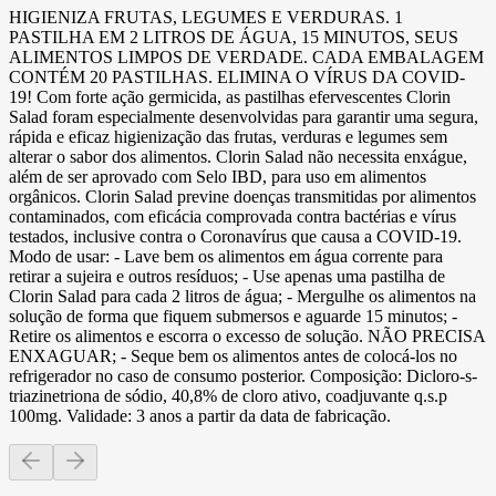
HIGIENIZA FRUTAS, LEGUMES E VERDURAS. 1
PASTILHA EM 2 LITROS DE ÁGUA, 15 MINUTOS, SEUS
ALIMENTOS LIMPOS DE VERDADE. CADA EMBALAGEM
CONTÉM 20 PASTILHAS. ELIMINA O VÍRUS DA COVID-
19! Com forte ação germicida, as pastilhas efervescentes Clorin
Salad foram especialmente desenvolvidas para garantir uma segura,
rápida e eficaz higienização das frutas, verduras e legumes sem
alterar o sabor dos alimentos. Clorin Salad não necessita enxágue,
além de ser aprovado com Selo IBD, para uso em alimentos
orgânicos. Clorin Salad previne doenças transmitidas por alimentos
contaminados, com eficácia comprovada contra bactérias e vírus
testados, inclusive contra o Coronavírus que causa a COVID-19.
Modo de usar: - Lave bem os alimentos em água corrente para
retirar a sujeira e outros resíduos; - Use apenas uma pastilha de
Clorin Salad para cada 2 litros de água; - Mergulhe os alimentos na
solução de forma que fiquem submersos e aguarde 15 minutos; -
Retire os alimentos e escorra o excesso de solução. NÃO PRECISA
ENXAGUAR; - Seque bem os alimentos antes de colocá-los no
refrigerador no caso de consumo posterior. Composição: Dicloro-s-
triazinetriona de sódio, 40,8% de cloro ativo, coadjuvante q.s.p
100mg. Validade: 3 anos a partir da data de fabricação.