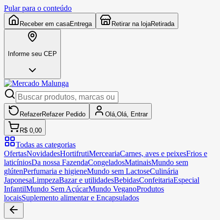
Pular para o conteúdo
Receber em casa
Entrega
Retirar na loja
Retirada
Informe seu CEP
Refazer
Refazer
Pedido
Olá,
Olá,
Entrar
R$ 0,00
Todas as categorias
Ofertas
Novidades
Hortifruti
Mercearia
Carnes, aves e peixes
Frios e
laticínios
Da nossa Fazenda
Congelados
Matinais
Mundo sem
glúten
Perfumaria e higiene
Mundo sem Lactose
Culinária
Japonesa
Limpeza
Bazar e utilidades
Bebidas
Confeitaria
Especial
Infantil
Mundo Sem Açúcar
Mundo Vegano
Produtos
locais
Suplemento alimentar e Encapsulados