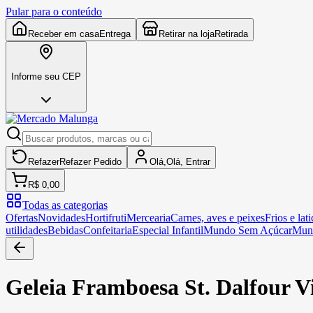
Pular para o conteúdo
Receber em casa
Entrega
Retirar na loja
Retirada
Informe seu CEP
Refazer
Refazer
Pedido
Olá,
Olá,
Entrar
R$ 0,00
Todas as categorias
Ofertas
Novidades
Hortifruti
Mercearia
Carnes, aves e peixes
Frios e lati
utilidades
Bebidas
Confeitaria
Especial Infantil
Mundo Sem Açúcar
Mun
Geleia Framboesa St. Dalfour V