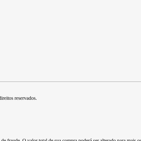
direitos reservados.
de fraude. O valor total de sua compra poderá ser alterado para mais o