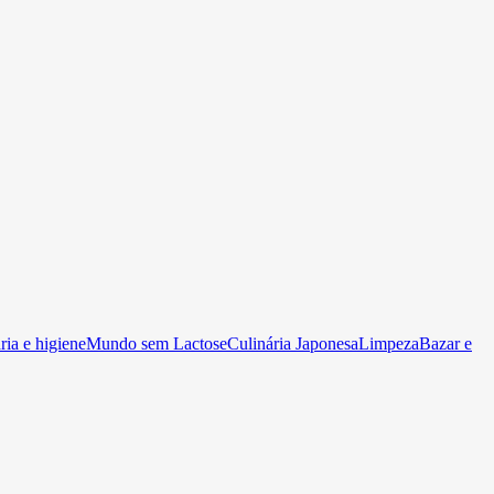
ia e higiene
Mundo sem Lactose
Culinária Japonesa
Limpeza
Bazar e