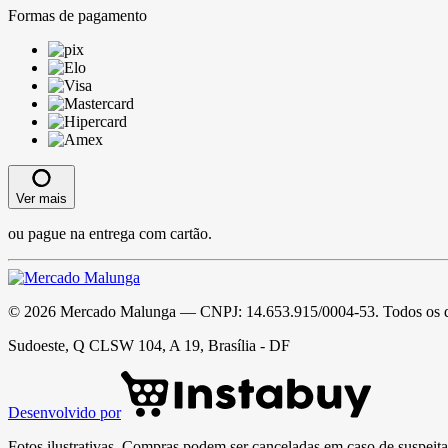
Formas de pagamento
Ver mais
ou pague na entrega com cartão.
©
2026
Mercado Malunga
— CNPJ:
14.653.915/0004-53
. Todos os 
Sudoeste, Q CLSW 104, A 19, Brasília - DF
Desenvolvido por
Fotos ilustrativas. Compras podem ser canceladas em caso de suspeita 