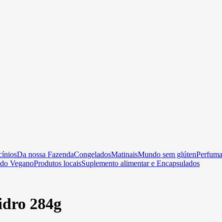
cínios
Da nossa Fazenda
Congelados
Matinais
Mundo sem glúten
Perfumar
do Vegano
Produtos locais
Suplemento alimentar e Encapsulados
idro 284g