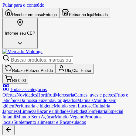
Pular para o conteúdo
Receber em casa
Entrega
Retirar na loja
Retirada
Informe seu CEP
Refazer
Refazer
Pedido
Olá,
Olá,
Entrar
R$ 0,00
Todas as categorias
Ofertas
Novidades
Hortifruti
Mercearia
Carnes, aves e peixes
Frios e
laticínios
Da nossa Fazenda
Congelados
Matinais
Mundo sem
glúten
Perfumaria e higiene
Mundo sem Lactose
Culinária
Japonesa
Limpeza
Bazar e utilidades
Bebidas
Confeitaria
Especial
Infantil
Mundo Sem Açúcar
Mundo Vegano
Produtos
locais
Suplemento alimentar e Encapsulados