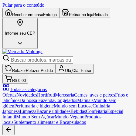
Pular para o conteúdo
Receber em casa
Entrega
Retirar na loja
Retirada
Informe seu CEP
Refazer
Refazer
Pedido
Olá,
Olá,
Entrar
R$ 0,00
Todas as categorias
Ofertas
Novidades
Hortifruti
Mercearia
Carnes, aves e peixes
Frios e
laticínios
Da nossa Fazenda
Congelados
Matinais
Mundo sem
glúten
Perfumaria e higiene
Mundo sem Lactose
Culinária
Japonesa
Limpeza
Bazar e utilidades
Bebidas
Confeitaria
Especial
Infantil
Mundo Sem Açúcar
Mundo Vegano
Produtos
locais
Suplemento alimentar e Encapsulados