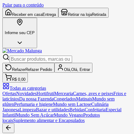
Pular para o conteúdo
Receber em casa
Entrega
Retirar na loja
Retirada
Informe seu CEP
Refazer
Refazer
Pedido
Olá,
Olá,
Entrar
R$ 0,00
Todas as categorias
Ofertas
Novidades
Hortifruti
Mercearia
Carnes, aves e peixes
Frios e
laticínios
Da nossa Fazenda
Congelados
Matinais
Mundo sem
glúten
Perfumaria e higiene
Mundo sem Lactose
Culinária
Japonesa
Limpeza
Bazar e utilidades
Bebidas
Confeitaria
Especial
Infantil
Mundo Sem Açúcar
Mundo Vegano
Produtos
locais
Suplemento alimentar e Encapsulados