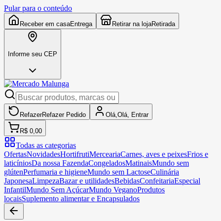
Pular para o conteúdo
Receber em casa
Entrega
Retirar na loja
Retirada
Informe seu CEP
Refazer
Refazer
Pedido
Olá,
Olá,
Entrar
R$ 0,00
Todas as categorias
Ofertas
Novidades
Hortifruti
Mercearia
Carnes, aves e peixes
Frios e
laticínios
Da nossa Fazenda
Congelados
Matinais
Mundo sem
glúten
Perfumaria e higiene
Mundo sem Lactose
Culinária
Japonesa
Limpeza
Bazar e utilidades
Bebidas
Confeitaria
Especial
Infantil
Mundo Sem Açúcar
Mundo Vegano
Produtos
locais
Suplemento alimentar e Encapsulados