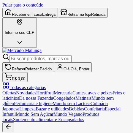
Pular para o conteúdo
Receber em casa
Entrega
Retirar na loja
Retirada
Informe seu CEP
Refazer
Refazer
Pedido
Olá,
Olá,
Entrar
R$ 0,00
Todas as categorias
Ofertas
Novidades
Hortifruti
Mercearia
Carnes, aves e peixes
Frios e
laticínios
Da nossa Fazenda
Congelados
Matinais
Mundo sem
glúten
Perfumaria e higiene
Mundo sem Lactose
Culinária
Japonesa
Limpeza
Bazar e utilidades
Bebidas
Confeitaria
Especial
Infantil
Mundo Sem Açúcar
Mundo Vegano
Produtos
locais
Suplemento alimentar e Encapsulados