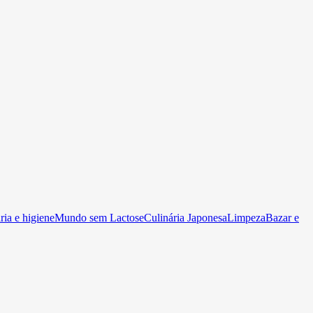
ia e higiene
Mundo sem Lactose
Culinária Japonesa
Limpeza
Bazar e