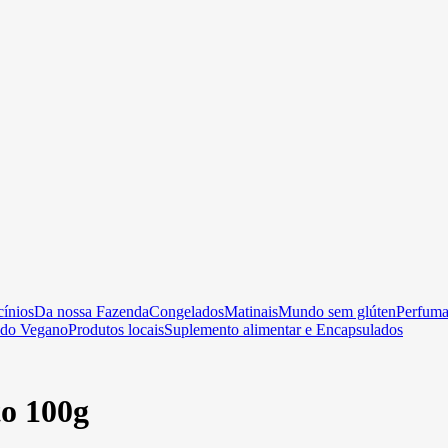
cínios
Da nossa Fazenda
Congelados
Matinais
Mundo sem glúten
Perfumar
do Vegano
Produtos locais
Suplemento alimentar e Encapsulados
o 100g