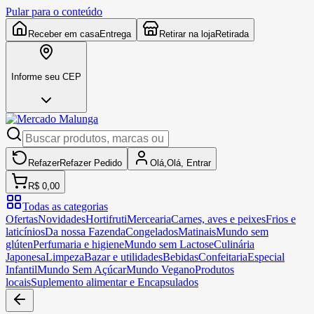
Pular para o conteúdo
Receber em casa
Entrega
Retirar na loja
Retirada
Informe seu CEP
Refazer
Refazer
Pedido
Olá,
Olá,
Entrar
R$ 0,00
Todas as categorias
Ofertas
Novidades
Hortifruti
Mercearia
Carnes, aves e peixes
Frios e
laticínios
Da nossa Fazenda
Congelados
Matinais
Mundo sem
glúten
Perfumaria e higiene
Mundo sem Lactose
Culinária
Japonesa
Limpeza
Bazar e utilidades
Bebidas
Confeitaria
Especial
Infantil
Mundo Sem Açúcar
Mundo Vegano
Produtos
locais
Suplemento alimentar e Encapsulados