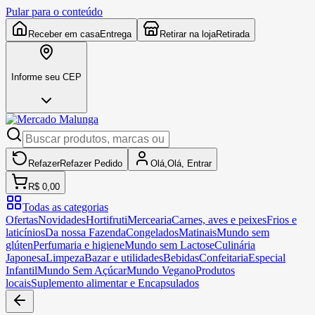
Pular para o conteúdo
Receber em casa
Entrega
Retirar na loja
Retirada
Informe seu CEP
Refazer
Refazer
Pedido
Olá,
Olá,
Entrar
R$ 0,00
Todas as categorias
Ofertas
Novidades
Hortifruti
Mercearia
Carnes, aves e peixes
Frios e
laticínios
Da nossa Fazenda
Congelados
Matinais
Mundo sem
glúten
Perfumaria e higiene
Mundo sem Lactose
Culinária
Japonesa
Limpeza
Bazar e utilidades
Bebidas
Confeitaria
Especial
Infantil
Mundo Sem Açúcar
Mundo Vegano
Produtos
locais
Suplemento alimentar e Encapsulados