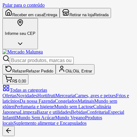
Pular para o conteúdo
Receber em casa
Entrega
Retirar na loja
Retirada
Informe seu CEP
Refazer
Refazer
Pedido
Olá,
Olá,
Entrar
R$ 0,00
Todas as categorias
Ofertas
Novidades
Hortifruti
Mercearia
Carnes, aves e peixes
Frios e
laticínios
Da nossa Fazenda
Congelados
Matinais
Mundo sem
glúten
Perfumaria e higiene
Mundo sem Lactose
Culinária
Japonesa
Limpeza
Bazar e utilidades
Bebidas
Confeitaria
Especial
Infantil
Mundo Sem Açúcar
Mundo Vegano
Produtos
locais
Suplemento alimentar e Encapsulados