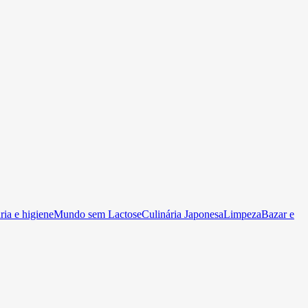
ia e higiene
Mundo sem Lactose
Culinária Japonesa
Limpeza
Bazar e