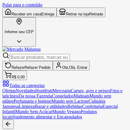
Pular para o conteúdo
Receber em casa
Entrega
Retirar na loja
Retirada
Informe seu CEP
Refazer
Refazer
Pedido
Olá,
Olá,
Entrar
R$ 0,00
Todas as categorias
Ofertas
Novidades
Hortifruti
Mercearia
Carnes, aves e peixes
Frios e
laticínios
Da nossa Fazenda
Congelados
Matinais
Mundo sem
glúten
Perfumaria e higiene
Mundo sem Lactose
Culinária
Japonesa
Limpeza
Bazar e utilidades
Bebidas
Confeitaria
Especial
Infantil
Mundo Sem Açúcar
Mundo Vegano
Produtos
locais
Suplemento alimentar e Encapsulados