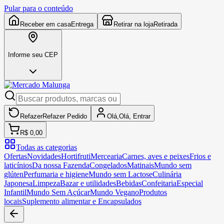
Pular para o conteúdo
Receber em casa
Entrega
Retirar na loja
Retirada
Informe seu CEP
Refazer
Refazer
Pedido
Olá,
Olá,
Entrar
R$ 0,00
Todas as categorias
Ofertas
Novidades
Hortifruti
Mercearia
Carnes, aves e peixes
Frios e
laticínios
Da nossa Fazenda
Congelados
Matinais
Mundo sem
glúten
Perfumaria e higiene
Mundo sem Lactose
Culinária
Japonesa
Limpeza
Bazar e utilidades
Bebidas
Confeitaria
Especial
Infantil
Mundo Sem Açúcar
Mundo Vegano
Produtos
locais
Suplemento alimentar e Encapsulados