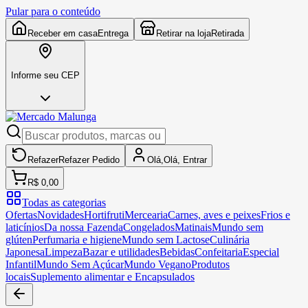
Pular para o conteúdo
Receber em casa
Entrega
Retirar na loja
Retirada
Informe seu CEP
Refazer
Refazer
Pedido
Olá,
Olá,
Entrar
R$ 0,00
Todas as categorias
Ofertas
Novidades
Hortifruti
Mercearia
Carnes, aves e peixes
Frios e
laticínios
Da nossa Fazenda
Congelados
Matinais
Mundo sem
glúten
Perfumaria e higiene
Mundo sem Lactose
Culinária
Japonesa
Limpeza
Bazar e utilidades
Bebidas
Confeitaria
Especial
Infantil
Mundo Sem Açúcar
Mundo Vegano
Produtos
locais
Suplemento alimentar e Encapsulados