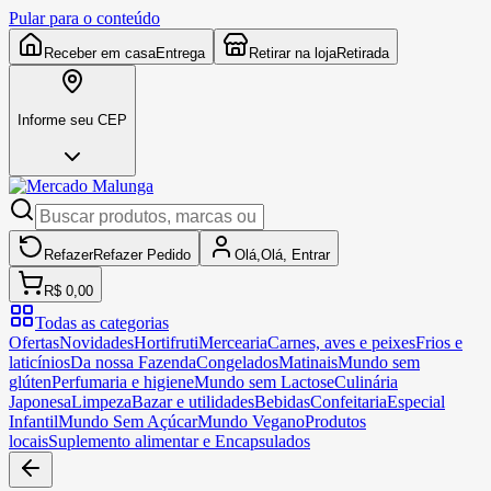
Pular para o conteúdo
Receber em casa
Entrega
Retirar na loja
Retirada
Informe seu CEP
Refazer
Refazer
Pedido
Olá,
Olá,
Entrar
R$ 0,00
Todas as categorias
Ofertas
Novidades
Hortifruti
Mercearia
Carnes, aves e peixes
Frios e
laticínios
Da nossa Fazenda
Congelados
Matinais
Mundo sem
glúten
Perfumaria e higiene
Mundo sem Lactose
Culinária
Japonesa
Limpeza
Bazar e utilidades
Bebidas
Confeitaria
Especial
Infantil
Mundo Sem Açúcar
Mundo Vegano
Produtos
locais
Suplemento alimentar e Encapsulados