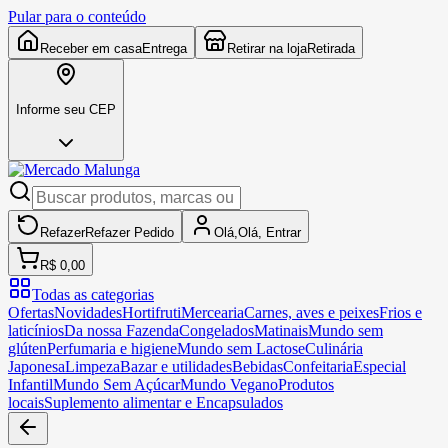
Pular para o conteúdo
Receber em casa
Entrega
Retirar na loja
Retirada
Informe seu CEP
Refazer
Refazer
Pedido
Olá,
Olá,
Entrar
R$ 0,00
Todas as categorias
Ofertas
Novidades
Hortifruti
Mercearia
Carnes, aves e peixes
Frios e
laticínios
Da nossa Fazenda
Congelados
Matinais
Mundo sem
glúten
Perfumaria e higiene
Mundo sem Lactose
Culinária
Japonesa
Limpeza
Bazar e utilidades
Bebidas
Confeitaria
Especial
Infantil
Mundo Sem Açúcar
Mundo Vegano
Produtos
locais
Suplemento alimentar e Encapsulados