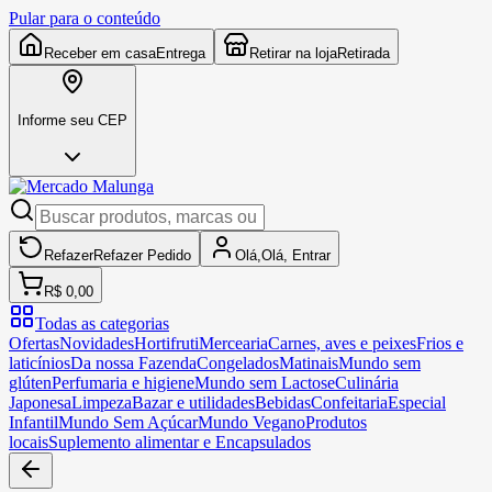
Pular para o conteúdo
Receber em casa
Entrega
Retirar na loja
Retirada
Informe seu CEP
Refazer
Refazer
Pedido
Olá,
Olá,
Entrar
R$ 0,00
Todas as categorias
Ofertas
Novidades
Hortifruti
Mercearia
Carnes, aves e peixes
Frios e
laticínios
Da nossa Fazenda
Congelados
Matinais
Mundo sem
glúten
Perfumaria e higiene
Mundo sem Lactose
Culinária
Japonesa
Limpeza
Bazar e utilidades
Bebidas
Confeitaria
Especial
Infantil
Mundo Sem Açúcar
Mundo Vegano
Produtos
locais
Suplemento alimentar e Encapsulados