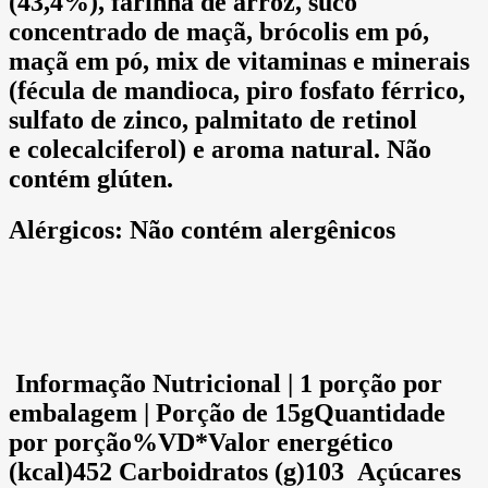
(43,4%), farinha de arroz, suco
concentrado de maçã, brócolis em pó,
maçã em pó, mix de vitaminas e minerais
(fécula de mandioca, piro fosfato férrico,
sulfato de zinco, palmitato de retinol
e colecalciferol) e aroma natural.
Não
contém glúten.
Alérgicos:
Não contém alergênicos
Informação Nutricional | 1 porção por
embalagem | Porção de 15g
Quantidade
por porção%VD*Valor energético
(kcal)452 Carboidratos (g)103 Açúcares