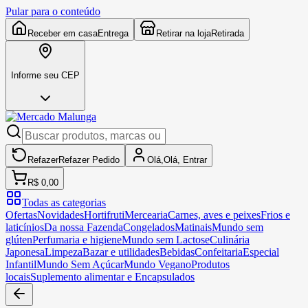
Pular para o conteúdo
Receber em casa
Entrega
Retirar na loja
Retirada
Informe seu CEP
Refazer
Refazer
Pedido
Olá,
Olá,
Entrar
R$ 0,00
Todas as categorias
Ofertas
Novidades
Hortifruti
Mercearia
Carnes, aves e peixes
Frios e
laticínios
Da nossa Fazenda
Congelados
Matinais
Mundo sem
glúten
Perfumaria e higiene
Mundo sem Lactose
Culinária
Japonesa
Limpeza
Bazar e utilidades
Bebidas
Confeitaria
Especial
Infantil
Mundo Sem Açúcar
Mundo Vegano
Produtos
locais
Suplemento alimentar e Encapsulados