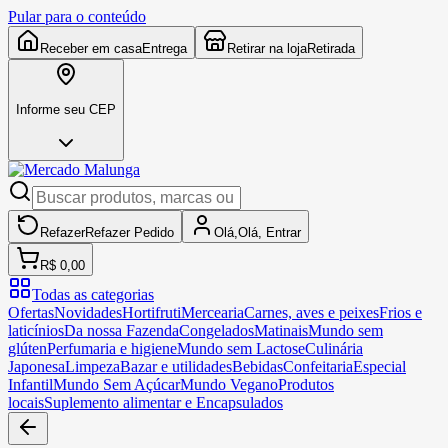
Pular para o conteúdo
Receber em casa
Entrega
Retirar na loja
Retirada
Informe seu CEP
Refazer
Refazer
Pedido
Olá,
Olá,
Entrar
R$ 0,00
Todas as categorias
Ofertas
Novidades
Hortifruti
Mercearia
Carnes, aves e peixes
Frios e
laticínios
Da nossa Fazenda
Congelados
Matinais
Mundo sem
glúten
Perfumaria e higiene
Mundo sem Lactose
Culinária
Japonesa
Limpeza
Bazar e utilidades
Bebidas
Confeitaria
Especial
Infantil
Mundo Sem Açúcar
Mundo Vegano
Produtos
locais
Suplemento alimentar e Encapsulados