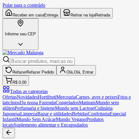
Pular para o conteúdo
Receber em casa
Entrega
Retirar na loja
Retirada
Informe seu CEP
Refazer
Refazer
Pedido
Olá,
Olá,
Entrar
R$ 0,00
Todas as categorias
Ofertas
Novidades
Hortifruti
Mercearia
Carnes, aves e peixes
Frios e
laticínios
Da nossa Fazenda
Congelados
Matinais
Mundo sem
glúten
Perfumaria e higiene
Mundo sem Lactose
Culinária
Japonesa
Limpeza
Bazar e utilidades
Bebidas
Confeitaria
Especial
Infantil
Mundo Sem Açúcar
Mundo Vegano
Produtos
locais
Suplemento alimentar e Encapsulados