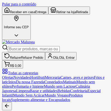
Pular para o conteúdo
Receber em casa
Entrega
Retirar na loja
Retirada
Informe seu CEP
Refazer
Refazer
Pedido
Olá,
Olá,
Entrar
R$ 0,00
Todas as categorias
Ofertas
Novidades
Hortifruti
Mercearia
Carnes, aves e peixes
Frios e
laticínios
Da nossa Fazenda
Congelados
Matinais
Mundo sem
glúten
Perfumaria e higiene
Mundo sem Lactose
Culinária
Japonesa
Limpeza
Bazar e utilidades
Bebidas
Confeitaria
Especial
Infantil
Mundo Sem Açúcar
Mundo Vegano
Produtos
locais
Suplemento alimentar e Encapsulados