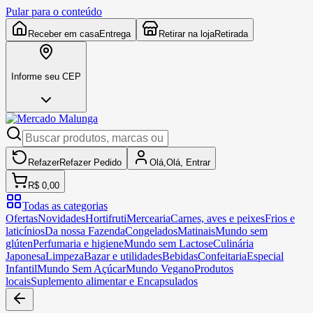
Pular para o conteúdo
Receber em casa
Entrega
Retirar na loja
Retirada
Informe seu CEP
Refazer
Refazer
Pedido
Olá,
Olá,
Entrar
R$ 0,00
Todas as categorias
Ofertas
Novidades
Hortifruti
Mercearia
Carnes, aves e peixes
Frios e
laticínios
Da nossa Fazenda
Congelados
Matinais
Mundo sem
glúten
Perfumaria e higiene
Mundo sem Lactose
Culinária
Japonesa
Limpeza
Bazar e utilidades
Bebidas
Confeitaria
Especial
Infantil
Mundo Sem Açúcar
Mundo Vegano
Produtos
locais
Suplemento alimentar e Encapsulados