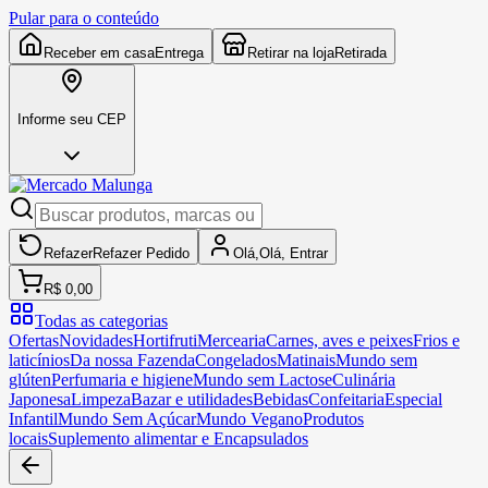
Pular para o conteúdo
Receber em casa
Entrega
Retirar na loja
Retirada
Informe seu CEP
Refazer
Refazer
Pedido
Olá,
Olá,
Entrar
R$ 0,00
Todas as categorias
Ofertas
Novidades
Hortifruti
Mercearia
Carnes, aves e peixes
Frios e
laticínios
Da nossa Fazenda
Congelados
Matinais
Mundo sem
glúten
Perfumaria e higiene
Mundo sem Lactose
Culinária
Japonesa
Limpeza
Bazar e utilidades
Bebidas
Confeitaria
Especial
Infantil
Mundo Sem Açúcar
Mundo Vegano
Produtos
locais
Suplemento alimentar e Encapsulados