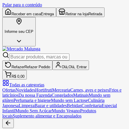
Pular para o conteúdo
Receber em casa
Entrega
Retirar na loja
Retirada
Informe seu CEP
Refazer
Refazer
Pedido
Olá,
Olá,
Entrar
R$ 0,00
Todas as categorias
Ofertas
Novidades
Hortifruti
Mercearia
Carnes, aves e peixes
Frios e
laticínios
Da nossa Fazenda
Congelados
Matinais
Mundo sem
glúten
Perfumaria e higiene
Mundo sem Lactose
Culinária
Japonesa
Limpeza
Bazar e utilidades
Bebidas
Confeitaria
Especial
Infantil
Mundo Sem Açúcar
Mundo Vegano
Produtos
locais
Suplemento alimentar e Encapsulados