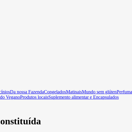
cínios
Da nossa Fazenda
Congelados
Matinais
Mundo sem glúten
Perfumar
do Vegano
Produtos locais
Suplemento alimentar e Encapsulados
onstituída