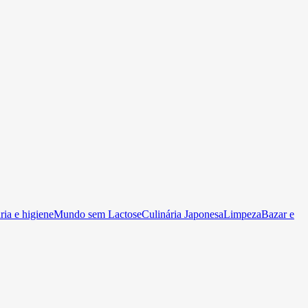
ia e higiene
Mundo sem Lactose
Culinária Japonesa
Limpeza
Bazar e