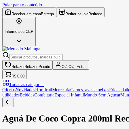
Pular para o conteúdo
Receber em casa
Entrega
Retirar na loja
Retirada
Informe seu CEP
Refazer
Refazer
Pedido
Olá,
Olá,
Entrar
R$ 0,00
Todas as categorias
Ofertas
Novidades
Hortifruti
Mercearia
Carnes, aves e peixes
Frios e lati
utilidades
Bebidas
Confeitaria
Especial Infantil
Mundo Sem Açúcar
Mun
Aguá De Coco Copra 200ml Rec