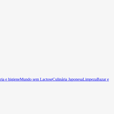
ia e higiene
Mundo sem Lactose
Culinária Japonesa
Limpeza
Bazar e