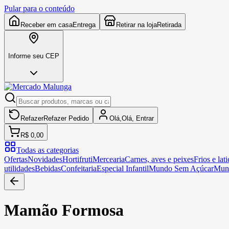
Pular para o conteúdo
Receber em casa
Entrega
Retirar na loja
Retirada
Informe seu CEP
Refazer
Refazer
Pedido
Olá,
Olá,
Entrar
R$ 0,00
Todas as categorias
Ofertas
Novidades
Hortifruti
Mercearia
Carnes, aves e peixes
Frios e lati
utilidades
Bebidas
Confeitaria
Especial Infantil
Mundo Sem Açúcar
Mun
Mamão Formosa